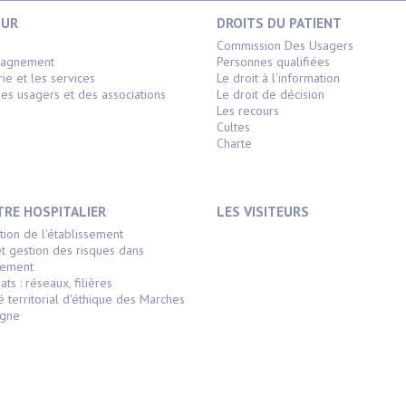
OUR
DROITS DU PATIENT
s
Commission Des Usagers
pagnement
Personnes qualifiées
rie et les services
Le droit à l'information
es usagers et des associations
Le droit de décision
Les recours
Cultes
Charte
TRE HOSPITALIER
LES VISITEURS
tion de l'établissement
et gestion des risques dans
ssement
ats : réseaux, filières
é territorial d'éthique des Marches
agne