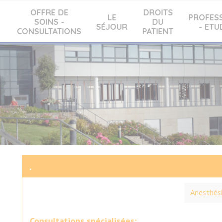
OFFRE DE
DROITS
LE
PROFES
SOINS -
DU
SÉJOUR
- ETU
CONSULTATIONS
PATIENT
.
Anesthési
Consultations spécialisées: