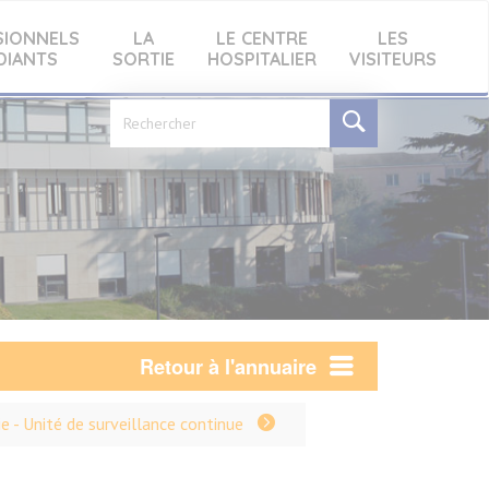
SIONNELS
LA
LE CENTRE
LES
DIANTS
SORTIE
HOSPITALIER
VISITEURS
Formulaire
de
recherche
Retour à l'annuaire
e - Unité de surveillance continue