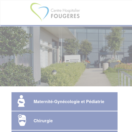
Aller
au
contenu
principal
Maternité-Gynécologie et Pédiatrie
Chirurgie