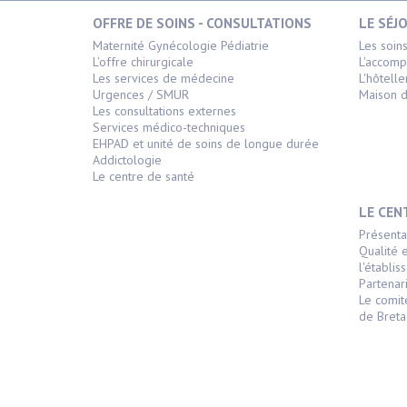
OFFRE DE SOINS - CONSULTATIONS
LE SÉJ
Maternité Gynécologie Pédiatrie
Les soin
L'offre chirurgicale
L'accom
Les services de médecine
L'hôtelle
Urgences / SMUR
Maison d
Les consultations externes
Services médico-techniques
EHPAD et unité de soins de longue durée
Addictologie
Le centre de santé
LE CEN
Présenta
Qualité 
l'établi
Partenari
Le comit
de Bret