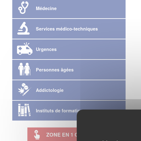
Médecine
Services médico-techniques
Urgences
Personnes âgées
Addictologie
Instituts de formation
ZONE EN 1 CLIC