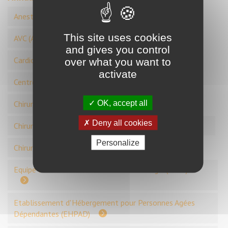
Anesthésie - Unité de surveillance continue
This site uses cookies
AVC (Accident Vasculaire Cérébral)
and gives you control
Cardiologie
Centre de santé
over what you want to
activate
Centre de Soins en Addictologie (CSAPA)
OK, accept all
Chirurgie digestive, urologique et vasculaire
Deny all cookies
Chirurgie gynécologique
Chirurgie ORL
Personalize
Chirurgie orthopédique
Equipe de liaison et de soins en addictologie (ELSA)
Etablissement d'Hébergement pour Personnes Agées
Dépendantes (EHPAD)