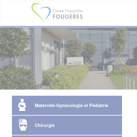
Aller
au
contenu
principal
Maternité-Gynécologie et Pédiatrie
Chirurgie