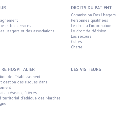
OUR
DROITS DU PATIENT
s
Commission Des Usagers
pagnement
Personnes qualifiées
rie et les services
Le droit à l'information
es usagers et des associations
Le droit de décision
Les recours
Cultes
Charte
TRE HOSPITALIER
LES VISITEURS
tion de l'établissement
et gestion des risques dans
ssement
ats : réseaux, filières
é territorial d'éthique des Marches
agne