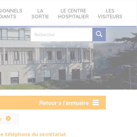
SIONNELS
LA
LE CENTRE
LES
DIANTS
SORTIE
HOSPITALIER
VISITEURS
Formulaire
de
recherche
Retour à l'annuaire
e
e téléphone du secrétariat