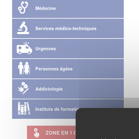
Médecine
Services médico-techniques
Urgences
Personnes âgées
Addictologie
Instituts de formation
ZONE EN 1 CLIC