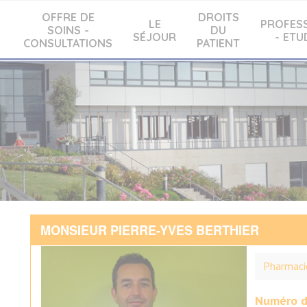
OFFRE DE
DROITS
LE
PROFES
SOINS -
DU
SÉJOUR
- ETU
CONSULTATIONS
PATIENT
MONSIEUR PIERRE-YVES BERTHIER
Pharmaci
Numéro d