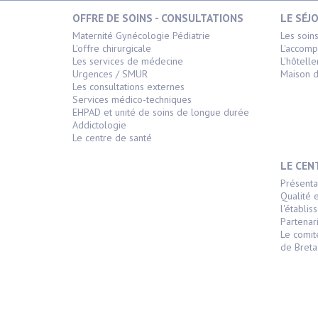
OFFRE DE SOINS - CONSULTATIONS
LE SÉJ
Maternité Gynécologie Pédiatrie
Les soin
L'offre chirurgicale
L'accom
Les services de médecine
L'hôtelle
Urgences / SMUR
Maison d
Les consultations externes
Services médico-techniques
EHPAD et unité de soins de longue durée
Addictologie
Le centre de santé
LE CEN
Présenta
Qualité 
l'établi
Partenari
Le comit
de Bret