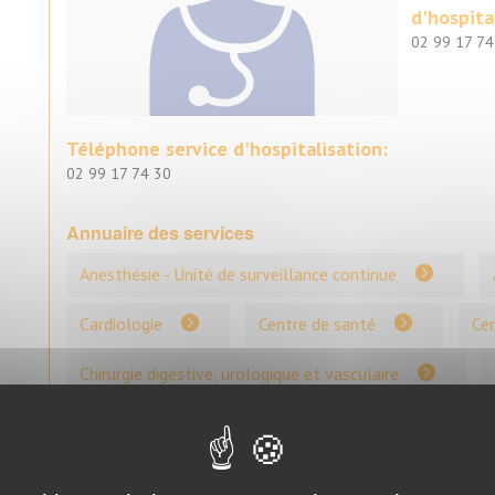
d'hospita
02 99 17 74
Téléphone service d'hospitalisation:
02 99 17 74 30
Annuaire des services
Anesthésie - Unité de surveillance continue
Cardiologie
Centre de santé
Cen
Chirurgie digestive, urologique et vasculaire
Chirurgie ORL
Chirurgie orthopédique
Equipe de liaison et de soins en addictologie (ELSA)