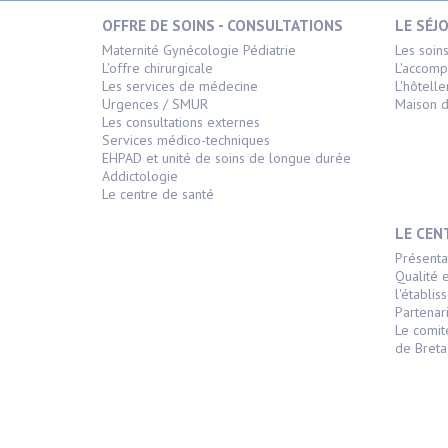
OFFRE DE SOINS - CONSULTATIONS
LE SÉJ
Maternité Gynécologie Pédiatrie
Les soin
L'offre chirurgicale
L'accom
Les services de médecine
L'hôtelle
Urgences / SMUR
Maison d
Les consultations externes
Services médico-techniques
EHPAD et unité de soins de longue durée
Addictologie
Le centre de santé
LE CEN
Présenta
Qualité 
l'établi
Partenari
Le comit
de Bret