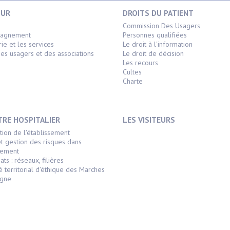
OUR
DROITS DU PATIENT
s
Commission Des Usagers
pagnement
Personnes qualifiées
rie et les services
Le droit à l'information
es usagers et des associations
Le droit de décision
Les recours
Cultes
Charte
TRE HOSPITALIER
LES VISITEURS
tion de l'établissement
et gestion des risques dans
ssement
ats : réseaux, filières
é territorial d'éthique des Marches
agne