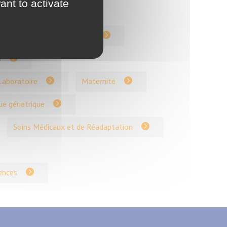
ant to activate
Dépendantes (EHPAD)
Gynécologie et IVG
)
Laboratoire
Maternité
üe gériatrique
Soins Médicaux et de Réadaptation
ences