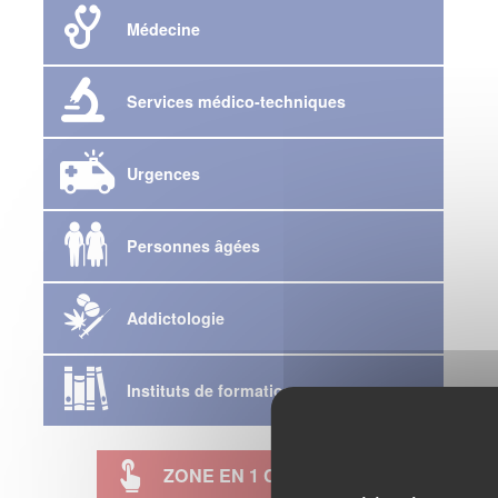
Médecine
Services médico-techniques
Urgences
Personnes âgées
Addictologie
Instituts de formation
ZONE EN 1 CLIC