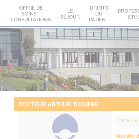
OFFRE DE
DROITS
LE
PROFES
SOINS -
DU
SÉJOUR
- ETU
CONSULTATIONS
PATIENT
DOCTEUR ARTHUR THOMIRE
Médecine 
Numéro d