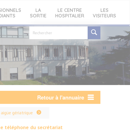
SIONNELS
LA
LE CENTRE
LES
DIANTS
SORTIE
HOSPITALIER
VISITEURS
Formulaire
de
recherche
Retour à l'annuaire
aigüe gériatrique
e téléphone du secrétariat