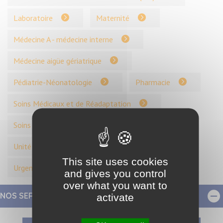
Laboratoire
Maternité
Médecine A - médecine interne
Médecine aigüe gériatrique
Pédiatrie-Néonatologie
Pharmacie
Soins Médicaux et de Réadaptation
Soins Palliatifs
Unité ambulatoire
Unité de Soins de Longue Durée (USLD)
This site uses cookies
Urgences
and gives you control
over what you want to
NOS SERVICES
activate