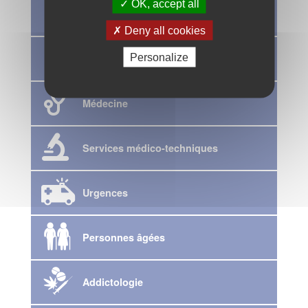
OK, accept all
Maternité-Gynécologie et Pédiatrie
Deny all cookies
Personalize
Chirurgie
Médecine
Services médico-techniques
Urgences
Personnes âgées
Addictologie