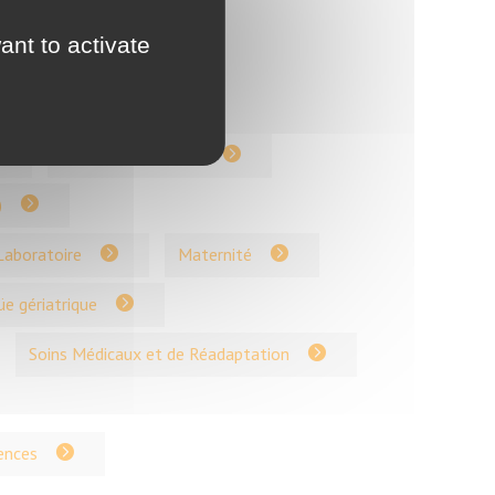
ant to activate
Dépendantes (EHPAD)
Gynécologie et IVG
)
Laboratoire
Maternité
üe gériatrique
Soins Médicaux et de Réadaptation
ences