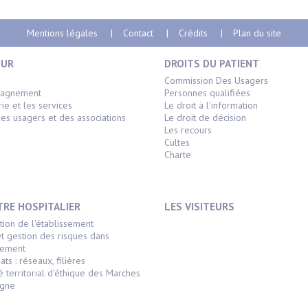
Mentions légales
Contact
Crédits
Plan du site
OUR
DROITS DU PATIENT
s
Commission Des Usagers
pagnement
Personnes qualifiées
rie et les services
Le droit à l'information
es usagers et des associations
Le droit de décision
Les recours
Cultes
Charte
TRE HOSPITALIER
LES VISITEURS
tion de l'établissement
et gestion des risques dans
ssement
ats : réseaux, filières
é territorial d'éthique des Marches
agne