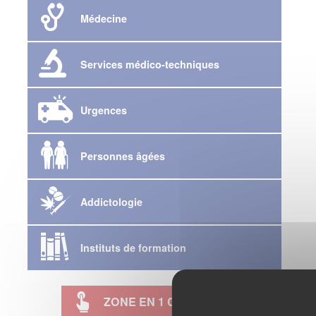
Médecine
Services médico-techniques
Urgences
Personnes âgées
Addictologie
Instituts de formation
ZONE EN 1 CLIC