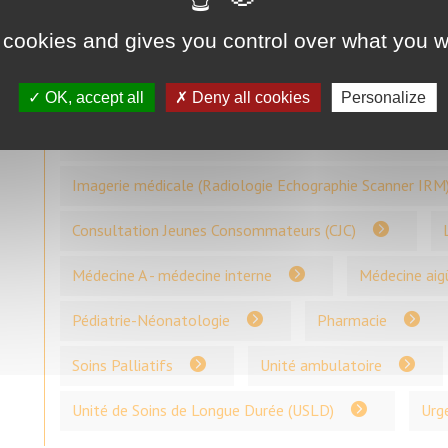
Chirurgie ORL
Chirurgie orthopédique
 cookies and gives you control over what you w
Equipe de liaison et de soins en addictologie (ELSA)
Etablissement d'Hébergement pour Personnes Agées 
OK, accept all
Deny all cookies
Personalize
Gastro-entérologie / Endocrinologie / Diabétologie
Imagerie médicale (Radiologie Echographie Scanner IRM
Consultation Jeunes Consommateurs (CJC)
Médecine A - médecine interne
Médecine aig
Pédiatrie-Néonatologie
Pharmacie
Soins Palliatifs
Unité ambulatoire
Unité de Soins de Longue Durée (USLD)
Urg