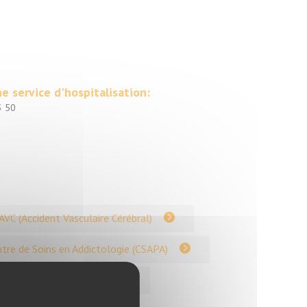
e service d'hospitalisation:
3 50
AVC (Accident Vasculaire Cérébral)
tre de Soins en Addictologie (CSAPA)
Chirurgie gynécologique