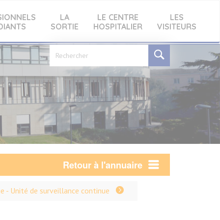
SIONNELS
LA
LE CENTRE
LES
DIANTS
SORTIE
HOSPITALIER
VISITEURS
Formulaire
de
recherche
Retour à l'annuaire
e - Unité de surveillance continue