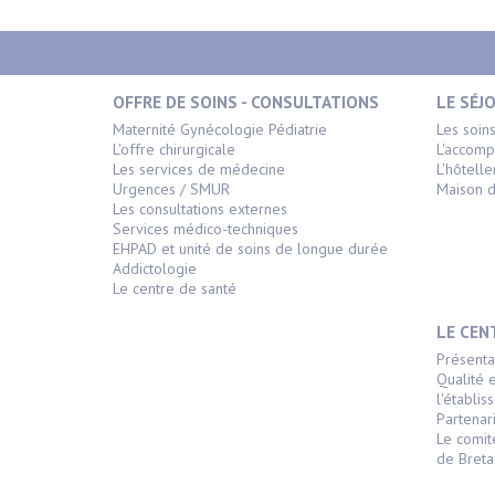
OFFRE DE SOINS - CONSULTATIONS
LE SÉJ
Maternité Gynécologie Pédiatrie
Les soin
L'offre chirurgicale
L'accom
Les services de médecine
L'hôtelle
Urgences / SMUR
Maison d
Les consultations externes
Services médico-techniques
EHPAD et unité de soins de longue durée
Addictologie
Le centre de santé
LE CEN
Présenta
Qualité 
l'établi
Partenari
Le comit
de Bret