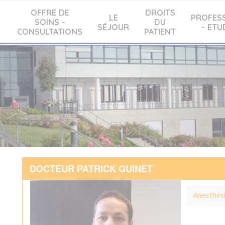
OFFRE DE
DROITS
LE
PROFES
SOINS -
DU
SÉJOUR
- ETU
CONSULTATIONS
PATIENT
DOCTEUR PATRICK GUINET
Anesthési