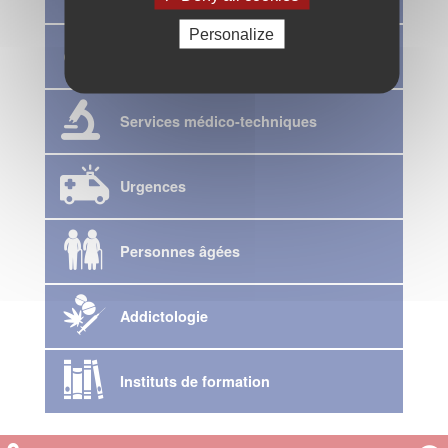
Personalize
Médecine
Services médico-techniques
Urgences
Personnes âgées
Addictologie
Instituts de formation