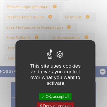
Médecine aigüe gériatrique
Pédiatrie-Néonatologie
Pharmacie
Soins Médicaux et de Réadaptation
Soins Palliatifs
Unité ambulatoire
Unité de Soins de Longue Durée (USLD)
Urgences
This site uses cookies
and gives you control
NOS SERVICES
over what you want to
activate
Maternité-Gynécologie et Pédiatrie
OK, accept all
Chirurgie
Deny all cookies