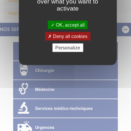
Unité de Soins de Longue Durée (USLD)
over what you want to
activate
Urgences
OK, accept all
NOS SERVICES
Deny all cookies
Personalize
Maternité-Gynécologie et Pédiatrie
Chirurgie
Médecine
Services médico-techniques
Urgences