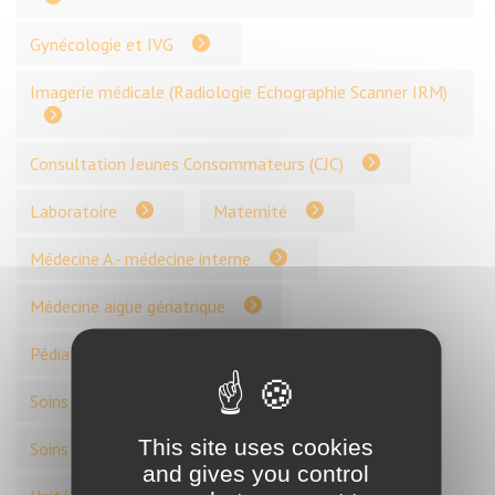
Gynécologie et IVG
Imagerie médicale (Radiologie Echographie Scanner IRM)
Consultation Jeunes Consommateurs (CJC)
Laboratoire
Maternité
Médecine A - médecine interne
Médecine aigüe gériatrique
Pédiatrie-Néonatologie
Pharmacie
Soins Médicaux et de Réadaptation
This site uses cookies
Soins Palliatifs
Unité ambulatoire
and gives you control